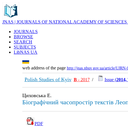
JNAS | JOURNALS OF NATIONAL ACADEMY OF SCIENCES
JOURNALS
BROWSE
SEARCH
SUBJECTS
LibNAS UA
web address of the page
http://jnas.nbuv.gov.ua/article/UJRN
Polish Studies of Kyiv
В
- 2017
/
Issue (
2014, 
Циховська Е.
Біографічний часопростір текстів Ле
PDF