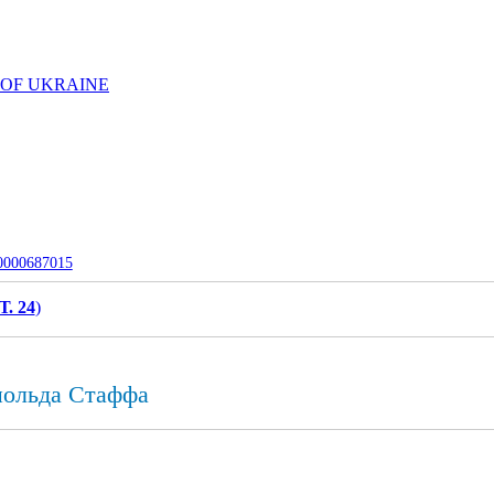
 OF UKRAINE
-0000687015
Т. 24
)
опольда Стаффа