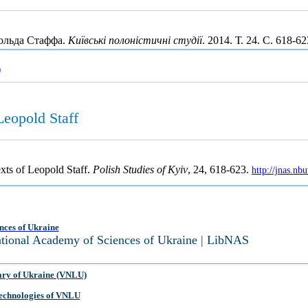
польда Стаффа.
Київські полоністичні студії
. 2014. Т. 24. С. 618-
)
Leopold Staff
exts of Leopold Staff.
Polish Studies of Kyiv
, 24, 618-623.
http://jnas.n
nces of Ukraine
National Academy of Sciences of Ukraine | LibNAS
ary of Ukraine (VNLU)
 Technologies of VNLU