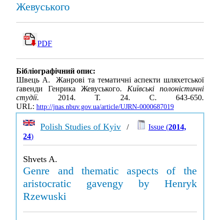
Жевуського
PDF
Бібліографічний опис:
Швець А. Жанрові та тематичні аспекти шляхетської
ґавенди Генрика Жевуського.
Київські полоністичні
студії
. 2014. Т. 24. С. 643-650.
URL:
http://jnas.nbuv.gov.ua/article/UJRN-0000687019
Polish Studies of Kyiv
/
Issue (
2014,
24
)
Shvets A.
Genre and thematic aspects of the
aristocratic gavengy by Henryk
Rzewuski