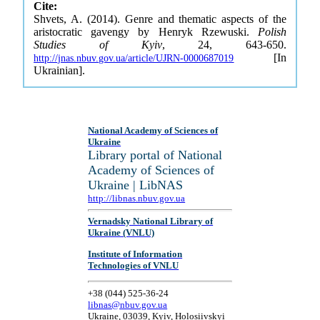
Cite:
Shvets, A. (2014). Genre and thematic aspects of the
aristocratic gavengy by Henryk Rzewuski.
Polish
Studies of Kyiv
, 24, 643-650.
[In
http://jnas.nbuv.gov.ua/article/UJRN-0000687019
Ukrainian].
National Academy of Sciences of
Ukraine
Library portal of National
Academy of Sciences of
Ukraine | LibNAS
http://libnas.nbuv.gov.ua
Vernadsky National Library of
Ukraine (VNLU)
Institute of Information
Technologies of VNLU
+38 (044) 525-36-24
libnas@nbuv.gov.ua
Ukraine, 03039, Kyiv, Holosiivskyi