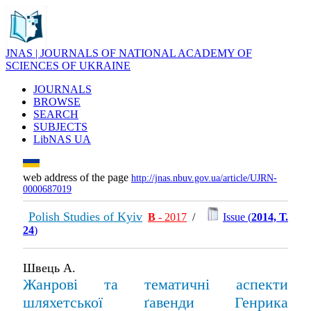
JNAS | JOURNALS OF NATIONAL ACADEMY OF
SCIENCES OF UKRAINE
JOURNALS
BROWSE
SEARCH
SUBJECTS
LibNAS UA
web address of the page
http://jnas.nbuv.gov.ua/article/UJRN-
0000687019
Polish Studies of Kyiv
В
- 2017
/
Issue (
2014, Т.
24
)
Швець А.
Жанрові та тематичні аспекти
шляхетської ґавенди Генрика