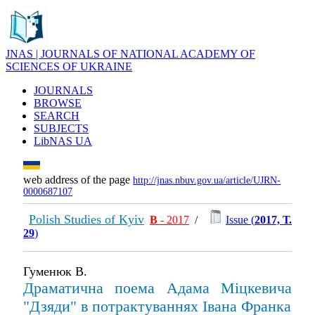
JNAS | JOURNALS OF NATIONAL ACADEMY OF
SCIENCES OF UKRAINE
JOURNALS
BROWSE
SEARCH
SUBJECTS
LibNAS UA
web address of the page
http://jnas.nbuv.gov.ua/article/UJRN-
0000687107
Polish Studies of Kyiv
В
- 2017
/
Issue (
2017, Т.
29
)
Гуменюк В.
Драматична поема Адама Міцкевича
"Дзяди" в потрактуваннях Івана Франка