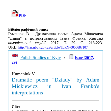
PDF
Бібліографічний опис:
Гуменюк В. Драматична поема Адама Міцкевича
"Дзяди" в потрактуваннях Івана Франка.
Київські
полоністичні студії
. 2017. Т. 29. С. 218-223.
URL:
http://jnas.nbuv.gov.ua/article/UJRN-0000687107
Polish Studies of Kyiv
/
Issue (
2017,
29
)
Humeniuk V.
Dramatic poem "Dziady" by Adam
Mickiewicz in Ivan Franko's
interpretations
Cite: