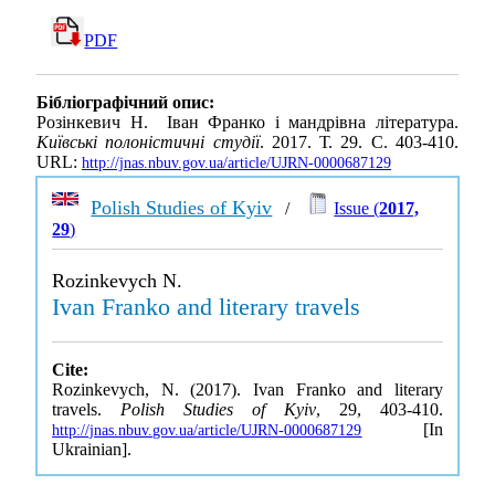
PDF
Бібліографічний опис:
Розінкевич Н. Іван Франко і мандрівна література.
Київські полоністичні студії
. 2017. Т. 29. С. 403-410.
URL:
http://jnas.nbuv.gov.ua/article/UJRN-0000687129
Polish Studies of Kyiv
/
Issue (
2017,
29
)
Rozinkevych N.
Ivan Franko and literary travels
Cite:
Rozinkevych, N. (2017). Ivan Franko and literary
travels.
Polish Studies of Kyiv
, 29, 403-410.
[In
http://jnas.nbuv.gov.ua/article/UJRN-0000687129
Ukrainian].