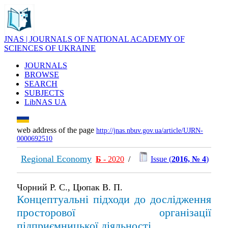
JNAS | JOURNALS OF NATIONAL ACADEMY OF
SCIENCES OF UKRAINE
JOURNALS
BROWSE
SEARCH
SUBJECTS
LibNAS UA
web address of the page
http://jnas.nbuv.gov.ua/article/UJRN-
0000692510
Regional Economy
Б
- 2020
/
Issue (
2016, № 4
)
Чорний Р. С., Цюпак В. П.
Концептуальні підходи до дослідження
просторової організації
підприємницької діяльності