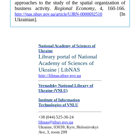
approaches to the study of the spatial organization of
business activity.
Regional Economy
, 4, 160-166.
[In
http://jnas.nbuv.gov.ua/article/UJRN-0000692510
Ukrainian].
National Academy of Sciences of
Ukraine
Library portal of National
Academy of Sciences of
Ukraine | LibNAS
http://libnas.nbuv.gov.ua
Vernadsky National Library of
Ukraine (VNLU)
Institute of Information
Technologies of VNLU
+38 (044) 525-36-24
libnas@nbuv.gov.ua
Ukraine, 03039, Kyiv, Holosiivskyi
Ave, 3, room 209