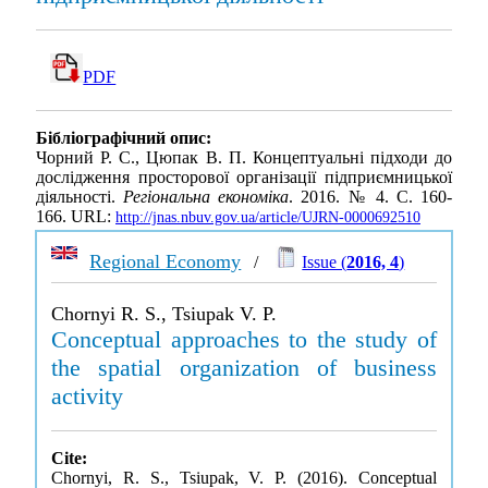
PDF
Бібліографічний опис:
Чорний Р. С., Цюпак В. П. Концептуальні підходи до
дослідження просторової організації підприємницької
діяльності.
Регіональна економіка
. 2016. № 4. С. 160-
166. URL:
http://jnas.nbuv.gov.ua/article/UJRN-0000692510
Regional Economy
/
Issue (
2016, 4
)
Chornyi R. S., Tsiupak V. P.
Conceptual approaches to the study of
the spatial organization of business
activity
Cite:
Chornyi, R. S., Tsiupak, V. P. (2016). Conceptual