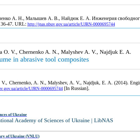
ерненко А. Н., Малышев А. В., Найдюк Е. А. Инженерия свободн
. 36-47. URL:
http://jnas.nbuv.gov.ua/article/UJRN-0000695744
a O. V., Chernenko A. N., Malyshev A. V., Najdjuk E. A.
lume in abrasive tool composites
V., Chernenko, A. N., Malyshev, A. V., Najdjuk, E. A. (2014). Engin
[In Russian].
buv.gov.ua/article/UJRN-0000695744
nces of Ukraine
National Academy of Sciences of Ukraine | LibNAS
ary of Ukraine (VNLU)