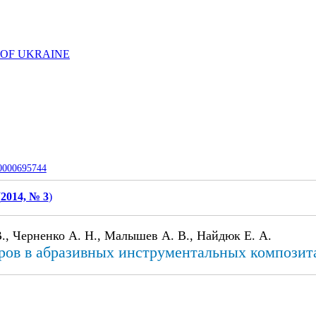
 OF UKRAINE
-0000695744
(
2014, № 3
)
В., Черненко А. Н., Малышев А. В., Найдюк Е. А.
ров в абразивных инструментальных композит