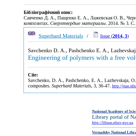
Бібліографічний опис:
Савченко Д. А., Пащенко Е. А., Лажевская О. В., Ч
композитах.
Сверхтвердые материалы
. 2014. № 3. С
Superhard Materials
/
Issue (
2014, 3
)
Savchenko D. A., Pashchenko E. A., Lazhevskaj
Engineering of polymers with a free vo
Cite:
Savchenko, D. A., Pashchenko, E. A., Lazhevskaja, O. 
composites.
Superhard Materials
, 3, 36-47.
http://jnas.n
National Academy of Scie
Library portal of 
http://libnas.nbuv.gov.ua
Vernadsky National Libr