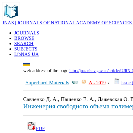
JNAS | JOURNALS OF NATIONAL ACADEMY OF SCIENCES
JOURNALS
BROWSE
SEARCH
SUBJECTS
LibNAS UA
web address of the page
http://jnas.nbuv.gov.ua/article/UJRN
Superhard Materials
А
- 2019
/
Issue 
Савченко Д. А., Пащенко Е. А., Лажевская О. 
Инженерия свободного объема полиме
PDF