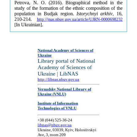
Petrova, N. O. (2016). Biographical method in the
study of the formation of the ethnic composition of the
population in Budjak region.
Istorychnyi arkhiv
, 16,
210-214.
http://jnas.nbuv.gov.ua/article/UJRN-0000698232
[In Ukrainian].
National Academy of Sciences of
Ukraine
Library portal of National
Academy of Sciences of
Ukraine | LibNAS
http://libnas.nbuv.gov.ua
Vernadsky National Library of
Ukraine (VNLU)
Institute of Information
Technologies of VNLU
+38 (044) 525-36-24
libnas@nbuv.gov.ua
Ukraine, 03039, Kyiv, Holosiivskyi
Ave, 3, room 209