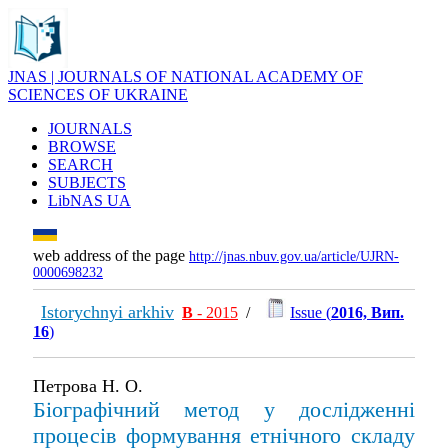
JNAS | JOURNALS OF NATIONAL ACADEMY OF
SCIENCES OF UKRAINE
JOURNALS
BROWSE
SEARCH
SUBJECTS
LibNAS UA
web address of the page
http://jnas.nbuv.gov.ua/article/UJRN-
0000698232
Istorychnyi arkhiv
В
- 2015
/
Issue (
2016, Вип.
16
)
Петрова Н. О.
Біографічний метод у дослідженні
процесів формування етнічного складу