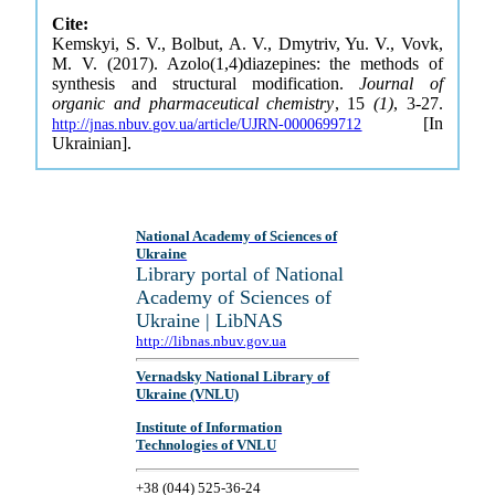
Cite:
Kemskyi, S. V., Bolbut, A. V., Dmytriv, Yu. V., Vovk,
M. V. (2017). Azolo(1,4)diazepines: the methods of
synthesis and structural modification.
Journal of
organic and pharmaceutical chemistry
, 15
(1)
, 3-27.
[In
http://jnas.nbuv.gov.ua/article/UJRN-0000699712
Ukrainian].
National Academy of Sciences of
Ukraine
Library portal of National
Academy of Sciences of
Ukraine | LibNAS
http://libnas.nbuv.gov.ua
Vernadsky National Library of
Ukraine (VNLU)
Institute of Information
Technologies of VNLU
+38 (044) 525-36-24