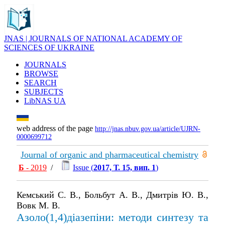
JNAS | JOURNALS OF NATIONAL ACADEMY OF
SCIENCES OF UKRAINE
JOURNALS
BROWSE
SEARCH
SUBJECTS
LibNAS UA
web address of the page
http://jnas.nbuv.gov.ua/article/UJRN-
0000699712
Journal of organic and pharmaceutical chemistry
Б
- 2019
/
Issue (
2017, Т. 15, вип. 1
)
Кемський С. В., Больбут А. В., Дмитрів Ю. В.,
Вовк М. В.
Азоло(1,4)діазепіни: методи синтезу та