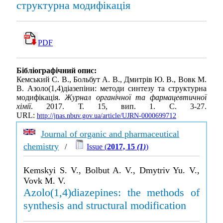
структурна модифікація
PDF
Бібліографічний опис:
Кемський С. В., Больбут А. В., Дмитрів Ю. В., Вовк М.
В. Азоло(1,4)діазепіни: методи синтезу та структурна
модифікація.
Журнал органічної та фармацевтичної
хімії
. 2017. Т. 15, вип. 1. С. 3-27.
URL:
http://jnas.nbuv.gov.ua/article/UJRN-0000699712
Journal of organic and pharmaceutical
chemistry
/
Issue (
2017, 15
(1)
)
Kemskyi S. V., Bolbut A. V., Dmytriv Yu. V.,
Vovk M. V.
Azolo(1,4)diazepines: the methods of
synthesis and structural modification