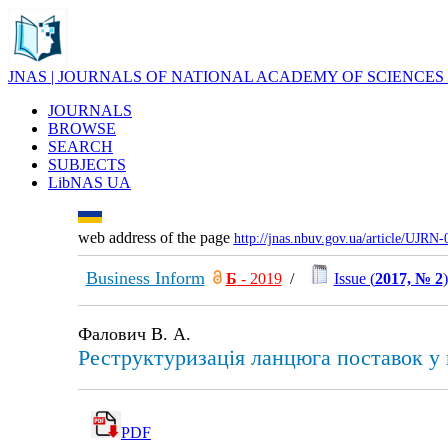
JNAS | JOURNALS OF NATIONAL ACADEMY OF SCIENCES
JOURNALS
BROWSE
SEARCH
SUBJECTS
LibNAS UA
web address of the page
http://jnas.nbuv.gov.ua/article/UJRN
Business Inform
Б
- 2019
/
Issue (
2017, № 2
)
Фалович В. А.
Реструктуризація ланцюга поставок у 
PDF