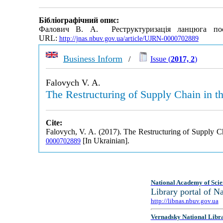
Бібліографічний опис:
Фалович В. А. Реструктуризація ланцюга пос
URL:
http://jnas.nbuv.gov.ua/article/UJRN-0000702889
Business Inform
/
Issue (
2017, 2
)
Falovych V. A.
The Restructuring of Supply Chain in t
Cite:
Falovych, V. A. (2017). The Restructuring of Supply C
[In Ukrainian].
0000702889
National Academy of Scie
Library portal of 
http://libnas.nbuv.gov.ua
Vernadsky National Libr