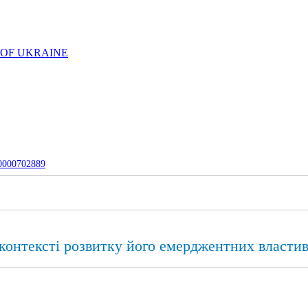
 OF UKRAINE
-0000702889
контексті розвитку його емерджентних власти