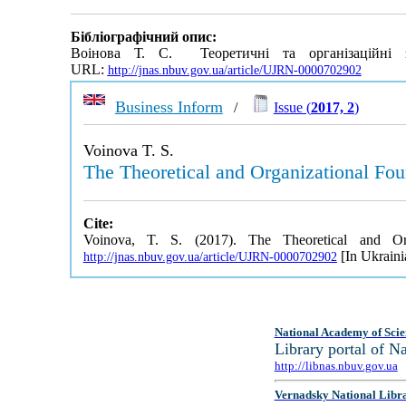
Бібліографічний опис:
Воінова Т. С. Теоретичні та організаційні за
URL:
http://jnas.nbuv.gov.ua/article/UJRN-0000702902
Business Inform
/
Issue (
2017, 2
)
Voinova T. S.
The Theoretical and Organizational Fou
Cite:
Voinova, T. S. (2017). The Theoretical and Or
[In Ukraini
http://jnas.nbuv.gov.ua/article/UJRN-0000702902
National Academy of Scie
Library portal of 
http://libnas.nbuv.gov.ua
Vernadsky National Libr