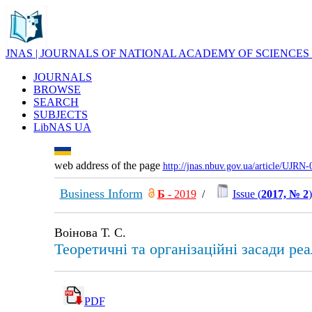
JNAS | JOURNALS OF NATIONAL ACADEMY OF SCIENCES
JOURNALS
BROWSE
SEARCH
SUBJECTS
LibNAS UA
web address of the page
http://jnas.nbuv.gov.ua/article/UJRN
Business Inform
Б
- 2019
/
Issue (
2017, № 2
)
Воінова Т. С.
Теоретичні та організаційні засади реа
PDF