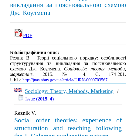
викладання за пояснювальною схемою
Дж. Коулмена
PDF
Бібліографічний опис:
Резнік В. Теорії соціального порядку: особливості
структурування та викладання за пояснювальною
схемою Дж. Коулмена.
Соціологія: теорія, методи,
маркетинг
. 2015. № 4. С. 174-201.
URL:
http://jnas.nbuv.gov.ua/article/UJRN-0000703567
Sociology: Theory, Methods, Marketing
/
Issue (
2015, 4
)
Reznik V.
Social order theories: experience of
structuration and teaching following
the J. Coleman explanation pattern