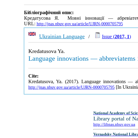
Бібліографічний опис:
Кредатусова Я. Мовні інновації — абревіатем
URL:
http://jnas.nbuv.gov.ua/article/UJRN-0000705795
Ukrainian Language
/
Issue (
2017, 1
)
Kredatusova Ya.
Language innovations — abbreviatems 
Cite:
Kredatusova, Ya. (2017). Language innovations — a
[In Ukraini
http://jnas.nbuv.gov.ua/article/UJRN-0000705795
National Academy of Scie
Library portal of 
http://libnas.nbuv.gov.ua
Vernadsky National Libr