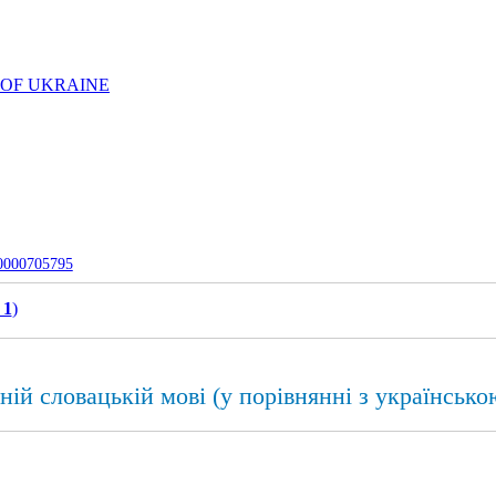
 OF UKRAINE
-0000705795
 1
)
ній словацькій мові (у порівнянні з українсько