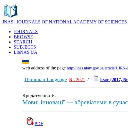
JNAS | JOURNALS OF NATIONAL ACADEMY OF SCIENCES
JOURNALS
BROWSE
SEARCH
SUBJECTS
LibNAS UA
web address of the page
http://jnas.nbuv.gov.ua/article/UJRN
Ukrainian Language
Б
- 2021
/
Issue (
2017, №
Кредатусова Я.
Мовні інновації — абревіатеми в сучас
PDF