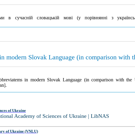
и в сучасній словацькій мові (у порівнянні з українс
in modern Slovak Language (in comparison with t
bbreviatems in modern Slovak Language (in comparison with the
an].
nces of Ukraine
National Academy of Sciences of Ukraine | LibNAS
ary of Ukraine (VNLU)