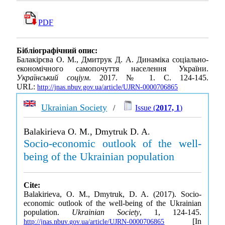
PDF
Бібліографічний опис:
Балакірєва О. М., Дмитрук Д. А. Динаміка соціально-
економічного самопочуття населення України.
Український соціум
. 2017. № 1. С. 124-145.
URL:
http://jnas.nbuv.gov.ua/article/UJRN-0000706865
Ukrainian Society
/
Issue (
2017, 1
)
Balakirieva O. M., Dmytruk D. A.
Socio-economic outlook of the well-
being of the Ukrainian population
Cite:
Balakirieva, O. M., Dmytruk, D. A. (2017). Socio-
economic outlook of the well-being of the Ukrainian
population.
Ukrainian Society
, 1, 124-145.
[In
http://jnas.nbuv.gov.ua/article/UJRN-0000706865