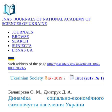
JNAS | JOURNALS OF NATIONAL ACADEMY OF
SCIENCES OF UKRAINE
JOURNALS
BROWSE
SEARCH
SUBJECTS
LibNAS UA
web address of the page
http://jnas.nbuv.gov.ua/article/UJRN-
0000706865
Ukrainian Society
Б
- 2019
/
Issue (
2017, № 1
)
Балакірєва О. М., Дмитрук Д. А.
Динаміка соціально-економічного
самопочуття населення України