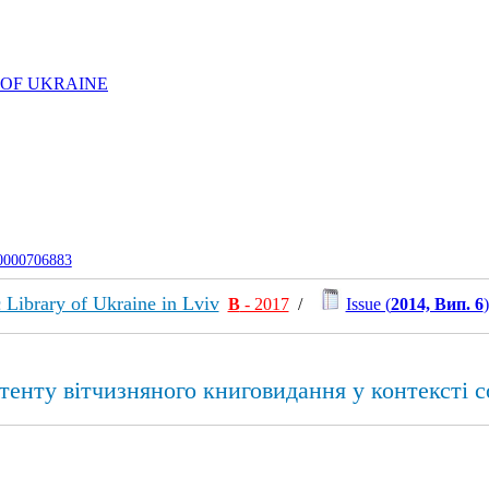
 OF UKRAINE
-0000706883
c Library of Ukraine in Lviv
В
- 2017
/
Issue (
2014, Вип. 6
)
нтенту вітчизняного книговидання у контексті 