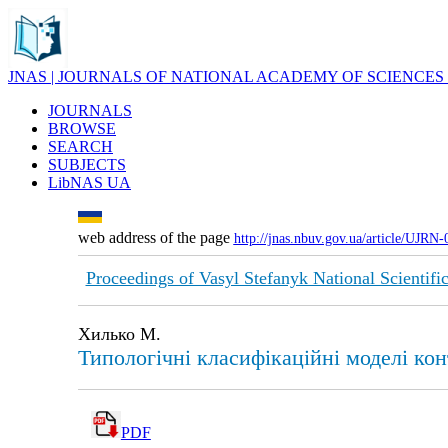
JNAS | JOURNALS OF NATIONAL ACADEMY OF SCIENCES
JOURNALS
BROWSE
SEARCH
SUBJECTS
LibNAS UA
web address of the page
http://jnas.nbuv.gov.ua/article/UJRN
Proceedings of Vasyl Stefanyk National Scientifi
Хилько М.
Типологічні класифікаційні моделі ко
PDF