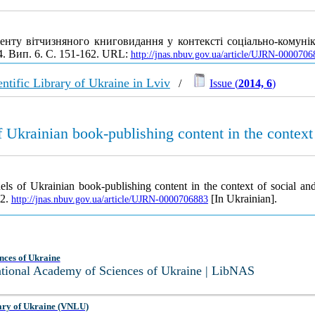
енту вітчизняного книговидання у контексті соціально-комуні
4. Вип. 6. С. 151-162. URL:
http://jnas.nbuv.gov.ua/article/UJRN-0000706
ntific Library of Ukraine in Lviv
/
Issue (
2014, 6
)
f Ukrainian book-publishing content in the contex
els of Ukrainian book-publishing content in the context of social a
62.
[In Ukrainian].
http://jnas.nbuv.gov.ua/article/UJRN-0000706883
nces of Ukraine
National Academy of Sciences of Ukraine | LibNAS
ary of Ukraine (VNLU)