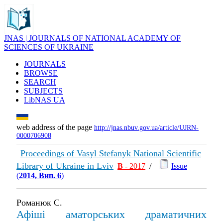
JNAS | JOURNALS OF NATIONAL ACADEMY OF
SCIENCES OF UKRAINE
JOURNALS
BROWSE
SEARCH
SUBJECTS
LibNAS UA
web address of the page
http://jnas.nbuv.gov.ua/article/UJRN-
0000706908
Proceedings of Vasyl Stefanyk National Scientific
Library of Ukraine in Lviv
В
- 2017
/
Issue
(
2014, Вип. 6
)
Романюк С.
Афіші аматорських драматичних