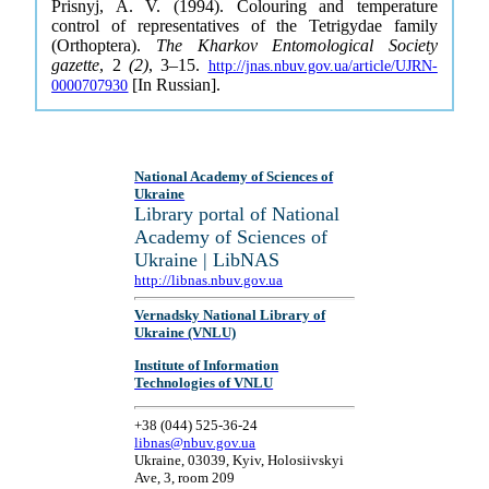
Prisnyj, A. V. (1994). Colouring and temperature
control of representatives of the Tetrigydae family
(Orthoptera).
The Kharkov Entomological Society
gazette
, 2
(2)
, 3–15.
http://jnas.nbuv.gov.ua/article/UJRN-
[In Russian].
0000707930
National Academy of Sciences of
Ukraine
Library portal of National
Academy of Sciences of
Ukraine | LibNAS
http://libnas.nbuv.gov.ua
Vernadsky National Library of
Ukraine (VNLU)
Institute of Information
Technologies of VNLU
+38 (044) 525-36-24
libnas@nbuv.gov.ua
Ukraine, 03039, Kyiv, Holosiivskyi
Ave, 3, room 209