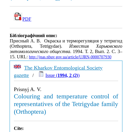
PDF
Бібліографічний опис:
Присный А. В. Окраска и терморегуляция у тетригид
(Orthoptera, Tetrigydae).
Известия Харьковского
энтомологического общества
. 1994. Т. 2, Вып. 2. С. 3–
15. URL:
http://jnas.nbuv.gov.ua/article/UJRN-0000707930
The Kharkov Entomological Society
gazette
/
Issue (
1994, 2
(2)
)
Prisnyj A. V.
Colouring and temperature control of
representatives of the Tetrigydae family
(Orthoptera)
Cite: