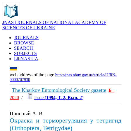
JNAS | JOURNALS OF NATIONAL ACADEMY OF
SCIENCES OF UKRAINE
JOURNALS
BROWSE
SEARCH
SUBJECTS
LibNAS UA
web address of the page
http://jnas.nbuv.gov.ua/article/UJRN-
0000707930
The Kharkov Entomological Society gazette
Б
-
2020
/
Issue (
1994, Т. 2, Вып. 2
)
Присный А. В.
Окраска и терморегуляция у тетригид
(Orthoptera, Tetrigydae)