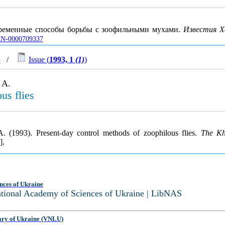
временные способы борьбы с зоофильными мухами.
Известия Х
UJRN-0000709337
e
/
Issue (
1993, 1
(1)
)
 A.
us flies
. (1993). Present-day control methods of zoophilous flies.
The Kh
].
nces of Ukraine
National Academy of Sciences of Ukraine | LibNAS
ary of Ukraine (VNLU)