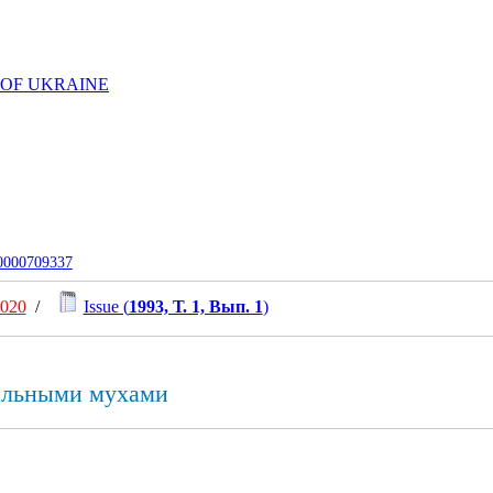
 OF UKRAINE
-0000709337
2020
/
Issue (
1993, Т. 1, Вып. 1
)
ильными мухами