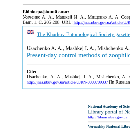
Бібліографічний опис:
Усаченко А. А., Машкей И. А., Мищенко А. А. Со
Вып. 1. С. 205-208. URL:
http://jnas.nbuv.gov.ua/article/
The Kharkov Entomological Society gazett
Usachenko A. A., Mashkej I. A., Mishchenko A.
Present-day control methods of zoophilo
Cite:
Usachenko, A. A., Mashkej, I. A., Mishchenko, A. A
[In Russian
http://jnas.nbuv.gov.ua/article/UJRN-0000709337
National Academy of Scie
Library portal of 
http://libnas.nbuv.gov.ua
Vernadsky National Libr