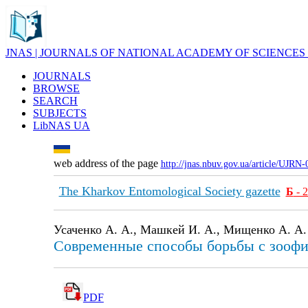
JNAS | JOURNALS OF NATIONAL ACADEMY OF SCIENCES
JOURNALS
BROWSE
SEARCH
SUBJECTS
LibNAS UA
web address of the page
http://jnas.nbuv.gov.ua/article/UJRN
The Kharkov Entomological Society gazette
Б
- 
Усаченко А. А., Машкей И. А., Мищенко А. А.
Современные способы борьбы с зооф
PDF