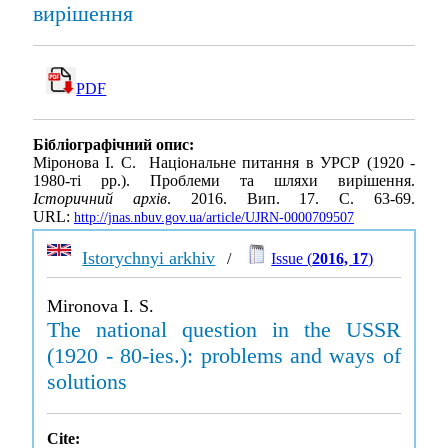
вирішення
PDF
Бібліографічний опис:
Міронова І. С. Національне питання в УРСР (1920 -
1980-ті рр.). Проблеми та шляхи вирішення.
Історичний архів
. 2016. Вип. 17. С. 63-69.
URL:
http://jnas.nbuv.gov.ua/article/UJRN-0000709507
Istorychnyi arkhiv
/
Issue (
2016, 17
)
Mironova I. S.
The national question in the USSR
(1920 - 80-ies.): problems and ways of
solutions
Cite: