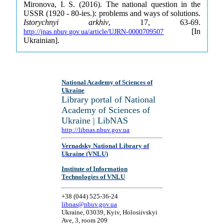
Mironova, I. S. (2016). The national question in the
USSR (1920 - 80-ies.): problems and ways of solutions.
Istorychnyi arkhiv
, 17, 63-69.
[In
http://jnas.nbuv.gov.ua/article/UJRN-0000709507
Ukrainian].
National Academy of Sciences of
Ukraine
Library portal of National
Academy of Sciences of
Ukraine | LibNAS
http://libnas.nbuv.gov.ua
Vernadsky National Library of
Ukraine (VNLU)
Institute of Information
Technologies of VNLU
+38 (044) 525-36-24
libnas@nbuv.gov.ua
Ukraine, 03039, Kyiv, Holosiivskyi
Ave, 3, room 209