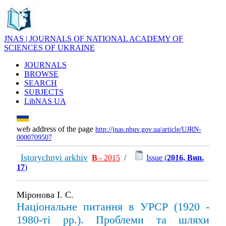
JNAS | JOURNALS OF NATIONAL ACADEMY OF
SCIENCES OF UKRAINE
JOURNALS
BROWSE
SEARCH
SUBJECTS
LibNAS UA
web address of the page
http://jnas.nbuv.gov.ua/article/UJRN-
0000709507
Istorychnyi arkhiv
В
- 2015
/
Issue (
2016, Вип.
17
)
Міронова І. С.
Національне питання в УРСР (1920 -
1980-ті рр.). Проблеми та шляхи