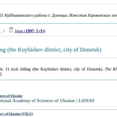
11 Куйбышевского района г. Донецка.
Известия Харьковского э
e
/
Issue (
1997, 5
(1)
)
ng (the Kuybishev district, city of Donetsk)
 11 rock falling (the Kuybishev district, city of Donetsk).
The Kh
].
nces of Ukraine
National Academy of Sciences of Ukraine | LibNAS
ary of Ukraine (VNLU)