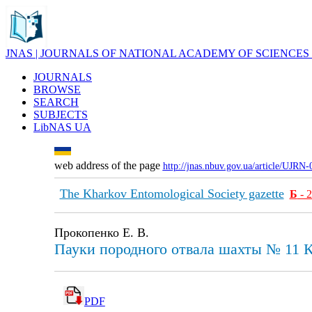
JNAS | JOURNALS OF NATIONAL ACADEMY OF SCIENCES
JOURNALS
BROWSE
SEARCH
SUBJECTS
LibNAS UA
web address of the page
http://jnas.nbuv.gov.ua/article/UJRN
The Kharkov Entomological Society gazette
Б
- 
Прокопенко Е. В.
Пауки породного отвала шахты № 11 К
PDF