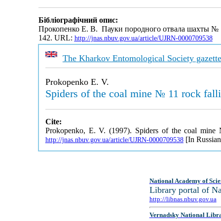
Бібліографічний опис:
Прокопенко Е. В. Пауки породного отвала шахты № 
142. URL:
http://jnas.nbuv.gov.ua/article/UJRN-0000709538
The Kharkov Entomological Society gazett
Prokopenko E. V.
Spiders of the coal mine № 11 rock falli
Cite:
Prokopenko, E. V. (1997). Spiders of the coal mine №
[In Russian
http://jnas.nbuv.gov.ua/article/UJRN-0000709538
National Academy of Scie
Library portal of 
http://libnas.nbuv.gov.ua
Vernadsky National Libr