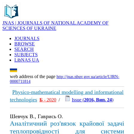
JNAS | JOURNALS OF NATIONAL ACADEMY OF
SCIENCES OF UKRAINE
JOURNALS
BROWSE
SEARCH
SUBJECTS
LibNAS UA
web address of the page
http://jnas.nbuv.gov.ua/article/UJRN-
0000711814
Physico-mathematical modelling and informational
technologies
Б
- 2020
/
Issue (
2016, Вип. 24
)
Шевчук В., Гаврись О.
Аналітичний роз'вязок крайової задачі
теплопровідності для системи