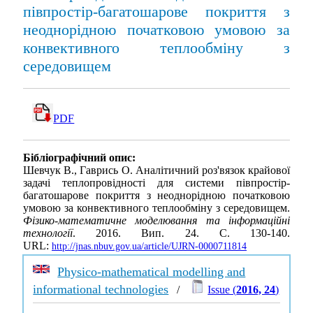
півпростір-багатошарове покриття з
неоднорідною початковою умовою за
конвективного теплообміну з
середовищем
PDF
Бібліографічний опис:
Шевчук В., Гаврись О. Аналітичний роз'вязок крайової
задачі теплопровідності для системи півпростір-
багатошарове покриття з неоднорідною початковою
умовою за конвективного теплообміну з середовищем.
Фізико-математичне моделювання та інформаційні
технології
. 2016. Вип. 24. С. 130-140.
URL:
http://jnas.nbuv.gov.ua/article/UJRN-0000711814
Physico-mathematical modelling and
informational technologies
/
Issue (
2016, 24
)