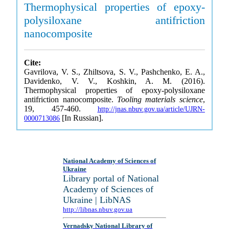
Thermophysical properties of epoxy-
polysiloxane antifriction
nanocomposite
Cite:
Gavrilova, V. S., Zhiltsova, S. V., Pashchenko, E. A.,
Davidenko, V. V., Koshkin, A. M. (2016).
Thermophysical properties of epoxy-polysiloxane
antifriction nanocomposite.
Tooling materials science
,
19, 457-460.
http://jnas.nbuv.gov.ua/article/UJRN-
[In Russian].
0000713086
National Academy of Sciences of
Ukraine
Library portal of National
Academy of Sciences of
Ukraine | LibNAS
http://libnas.nbuv.gov.ua
Vernadsky National Library of