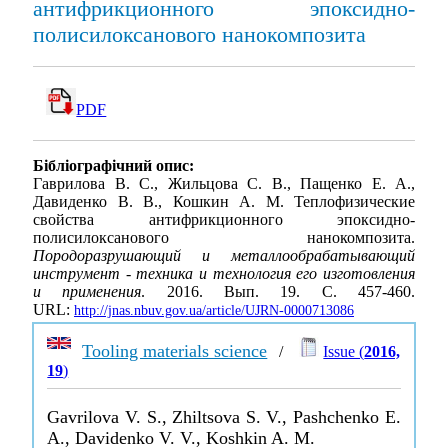
антифрикционного эпоксидно-
полисилоксанового нанокомпозита
PDF
Бібліографічний опис:
Гаврилова В. С., Жильцова С. В., Пащенко Е. А.,
Давиденко В. В., Кошкин А. М. Теплофизические
свойства антифрикционного эпоксидно-
полисилоксанового нанокомпозита.
Породоразрушающий и металлообрабатывающий
инструмент - техника и технология его изготовления
и применения
. 2016. Вып. 19. С. 457-460.
URL:
http://jnas.nbuv.gov.ua/article/UJRN-0000713086
Tooling materials science
/
Issue (
2016,
19
)
Gavrilova V. S., Zhiltsova S. V., Pashchenko E.
A., Davidenko V. V., Koshkin A. M.