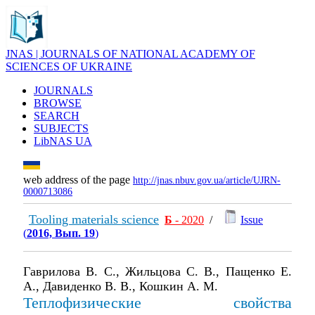
JNAS | JOURNALS OF NATIONAL ACADEMY OF
SCIENCES OF UKRAINE
JOURNALS
BROWSE
SEARCH
SUBJECTS
LibNAS UA
web address of the page
http://jnas.nbuv.gov.ua/article/UJRN-
0000713086
Tooling materials science
Б
- 2020
/
Issue
(
2016, Вып. 19
)
Гаврилова В. С., Жильцова С. В., Пащенко Е.
А., Давиденко В. В., Кошкин А. М.
Теплофизические свойства