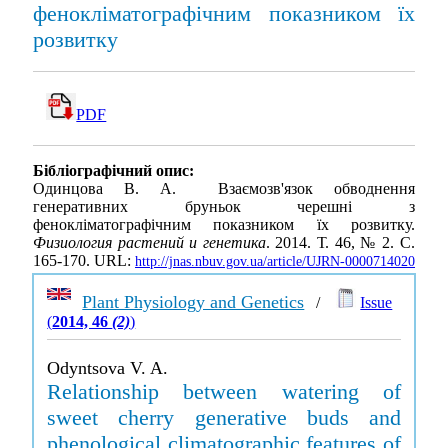
фенокліматографічним показником їх
розвитку
PDF
Бібліографічний опис:
Одинцова В. А. Взаємозв'язок обводнення
генеративних бруньок черешні з
фенокліматографічним показником їх розвитку.
Физиология растений и генетика
. 2014. Т. 46, № 2. С.
165-170. URL:
http://jnas.nbuv.gov.ua/article/UJRN-0000714020
Plant Physiology and Genetics
/
Issue
(
2014, 46
(2)
)
Odyntsova V. A.
Relationship between watering of
sweet cherry generative buds and
phenological climatographic features of