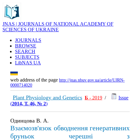
JNAS | JOURNALS OF NATIONAL ACADEMY OF
SCIENCES OF UKRAINE
JOURNALS
BROWSE
SEARCH
SUBJECTS
LibNAS UA
web address of the page
http://jnas.nbuv.gov.ua/article/UJRN-
0000714020
Plant Physiology and Genetics
Б
- 2019
/
Issue
(
2014, Т. 46, № 2
)
Одинцова В. А.
Взаємозв'язок обводнення генеративних
бруньок черешні з