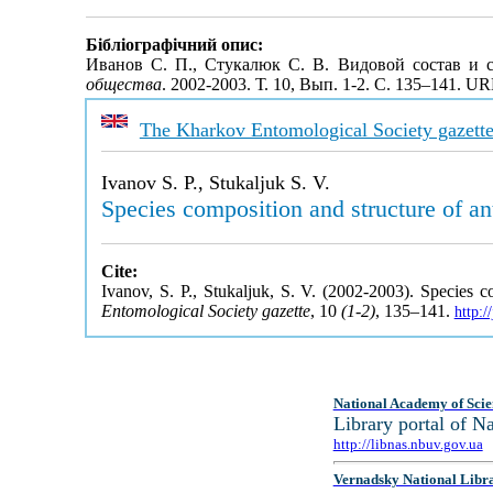
Бібліографічний опис:
Иванов С. П., Стукалюк С. В. Видовой состав и с
общества
. 2002-2003. Т. 10, Вып. 1-2. С. 135–141. U
The Kharkov Entomological Society gazett
Ivanov S. P., Stukaljuk S. V.
Species composition and structure of 
Cite:
Ivanov, S. P., Stukaljuk, S. V. (2002-2003). Species
Entomological Society gazette
, 10
(1-2)
, 135–141.
http:
National Academy of Scie
Library portal of 
http://libnas.nbuv.gov.ua
Vernadsky National Libr