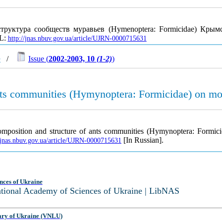
труктура сообществ муравьев (Hymenoptera: Formicidae) Кры
RL:
http://jnas.nbuv.gov.ua/article/UJRN-0000715631
e
/
Issue (
2002-2003, 10
(1-2)
)
ants communities (Hymynoptera: Formicidae) on mo
 composition and structure of ants communities (Hymynoptera: Formi
[In Russian].
//jnas.nbuv.gov.ua/article/UJRN-0000715631
nces of Ukraine
National Academy of Sciences of Ukraine | LibNAS
ary of Ukraine (VNLU)