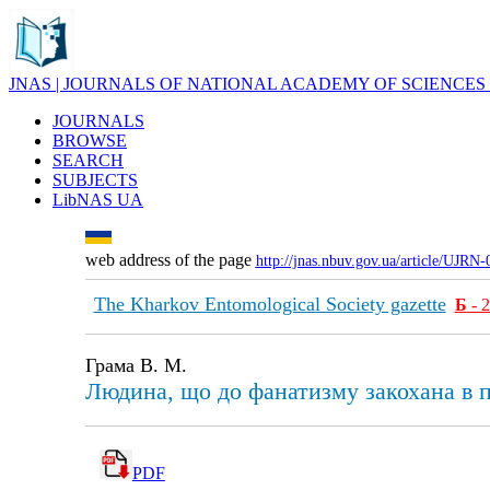
JNAS | JOURNALS OF NATIONAL ACADEMY OF SCIENCES
JOURNALS
BROWSE
SEARCH
SUBJECTS
LibNAS UA
web address of the page
http://jnas.nbuv.gov.ua/article/UJRN
The Kharkov Entomological Society gazette
Б
- 
Грама В. М.
Людина, що до фанатизму закохана в п
PDF