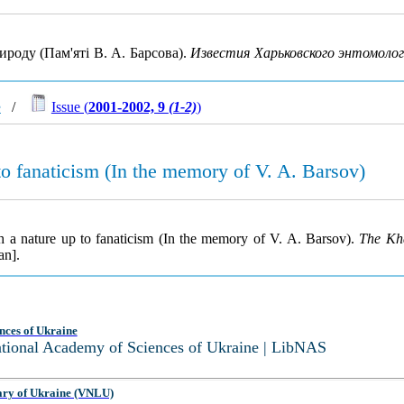
роду (Пам'яті В. А. Барсова).
Известия Харьковского энтомоло
e
/
Issue (
2001-2002, 9
(1-2)
)
to fanaticism (In the memory of V. A. Barsov)
 a nature up to fanaticism (In the memory of V. A. Barsov).
The Kha
an].
nces of Ukraine
National Academy of Sciences of Ukraine | LibNAS
ary of Ukraine (VNLU)