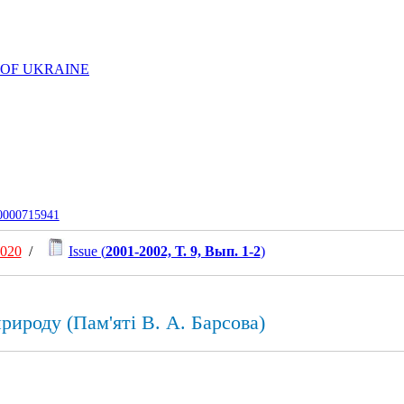
 OF UKRAINE
-0000715941
2020
/
Issue (
2001-2002, Т. 9, Вып. 1-2
)
рироду (Пам'яті В. А. Барсова)