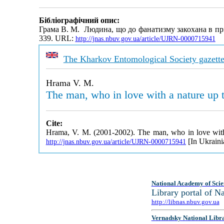
Бібліографічний опис:
Грама В. М. Людина, що до фанатизму закохана в при
339. URL:
http://jnas.nbuv.gov.ua/article/UJRN-0000715941
The Kharkov Entomological Society gazett
Hrama V. M.
The man, who in love with a nature up 
Cite:
Hrama, V. M. (2001-2002). The man, who in love with
[In Ukraini
http://jnas.nbuv.gov.ua/article/UJRN-0000715941
National Academy of Scie
Library portal of 
http://libnas.nbuv.gov.ua
Vernadsky National Libr