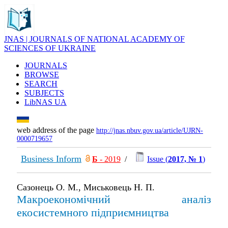
JNAS | JOURNALS OF NATIONAL ACADEMY OF
SCIENCES OF UKRAINE
JOURNALS
BROWSE
SEARCH
SUBJECTS
LibNAS UA
web address of the page
http://jnas.nbuv.gov.ua/article/UJRN-
0000719657
Business Inform
Б
- 2019
/
Issue (
2017, № 1
)
Сазонець О. М., Миськовець Н. П.
Макроекономічний аналіз
екосистемного підприємництва