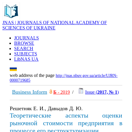
JNAS | JOURNALS OF NATIONAL ACADEMY OF
SCIENCES OF UKRAINE
JOURNALS
BROWSE
SEARCH
SUBJECTS
LibNAS UA
web address of the page
http://jnas.nbuv.gov.ua/article/UJRN-
0000719685
Business Inform
Б
- 2019
/
Issue (
2017, № 1
)
Решетняк Е. И., Давыдов Д. Ю.
Теоретические аспекты оценки
рыночной стоимости предприятия в
процессе его реструктуризации