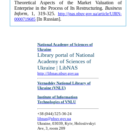
Theoretical Aspects of the Market Valuation of
Enterprise in the Process of Its Restructuring.
Business
Inform
, 1, 319-325.
http://jnas.nbuv.gov.ua/article/UJRN-
[In Russian].
0000719685
National Academy of Sciences of
Ukraine
Library portal of National
Academy of Sciences of
Ukraine | LibNAS
http://libnas.nbuv.gov.ua
Vernadsky National Library of
Ukraine (VNLU)
Institute of Information
Technologies of VNLU
+38 (044) 525-36-24
libnas@nbuv.gov.ua
Ukraine, 03039, Kyiv, Holosiivskyi
Ave, 3, room 209