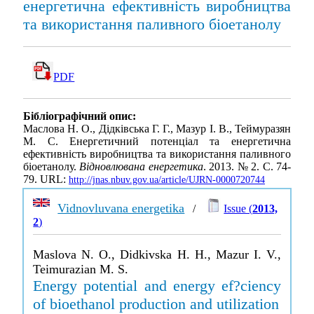
енергетична ефективність виробництва
та використання паливного біоетанолу
PDF
Бібліографічний опис:
Маслова Н. О., Дідківська Г. Г., Мазур І. В., Теймуразян
М. С. Енергетичний потенціал та енергетична
ефективність виробництва та використання паливного
біоетанолу.
Відновлювана енергетика
. 2013. № 2. С. 74-
79. URL:
http://jnas.nbuv.gov.ua/article/UJRN-0000720744
Vidnovluvana energetika
/
Issue (
2013,
2
)
Maslova N. O., Didkivska H. H., Mazur I. V.,
Teimurazian M. S.
Energy potential and energy ef?ciency
of bioethanol production and utilization