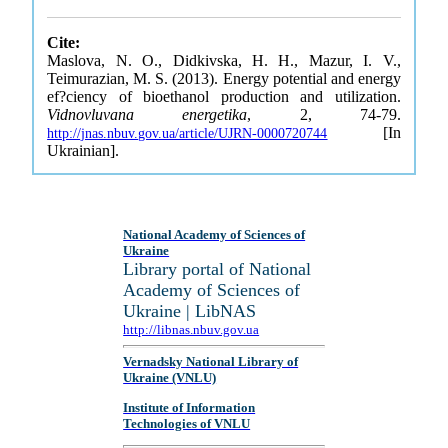
Cite:
Maslova, N. O., Didkivska, H. H., Mazur, I. V.,
Teimurazian, M. S. (2013). Energy potential and energy
ef?ciency of bioethanol production and utilization.
Vidnovluvana energetika
, 2, 74-79.
[In
http://jnas.nbuv.gov.ua/article/UJRN-0000720744
Ukrainian].
National Academy of Sciences of
Ukraine
Library portal of National
Academy of Sciences of
Ukraine | LibNAS
http://libnas.nbuv.gov.ua
Vernadsky National Library of
Ukraine (VNLU)
Institute of Information
Technologies of VNLU