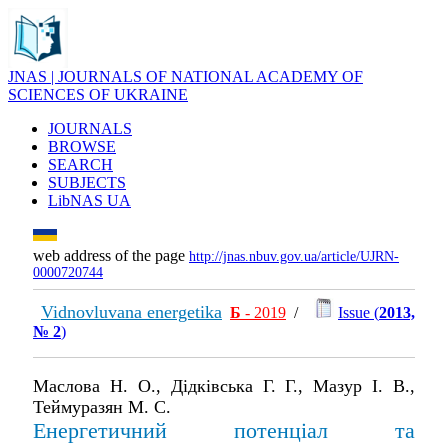
JNAS | JOURNALS OF NATIONAL ACADEMY OF
SCIENCES OF UKRAINE
JOURNALS
BROWSE
SEARCH
SUBJECTS
LibNAS UA
web address of the page
http://jnas.nbuv.gov.ua/article/UJRN-
0000720744
Vidnovluvana energetika
Б
- 2019
/
Issue (
2013,
№ 2
)
Маслова Н. О., Дідківська Г. Г., Мазур І. В.,
Теймуразян М. С.
Енергетичний потенціал та