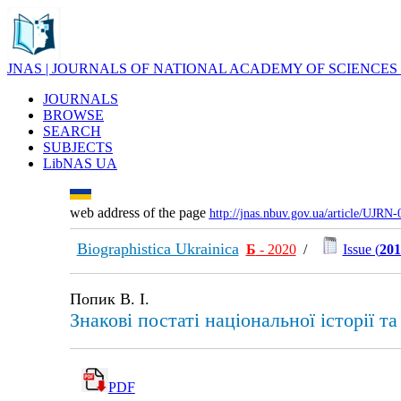
JNAS | JOURNALS OF NATIONAL ACADEMY OF SCIENCES
JOURNALS
BROWSE
SEARCH
SUBJECTS
LibNAS UA
web address of the page
http://jnas.nbuv.gov.ua/article/UJRN
Biographistica Ukrainica
Б
- 2020
/
Issue (
201
Попик В. І.
Знакові постаті національної історії т
PDF