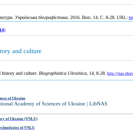
ультури.
Українська біографістика
. 2016. Вип. 14. С. 8-28. URL:
ht
14
)
story and culture
l history and culture.
Biographistica Ukrainica
, 14, 8-28.
http://jnas.nb
nces of Ukraine
National Academy of Sciences of Ukraine | LibNAS
ary of Ukraine (VNLU)
 Technologies of VNLU