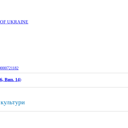
 OF UKRAINE
-0000721182
6, Вип. 14
)
а культури