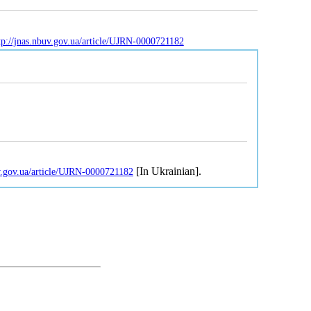
tp://jnas.nbuv.gov.ua/article/UJRN-0000721182
[In Ukrainian].
uv.gov.ua/article/UJRN-0000721182