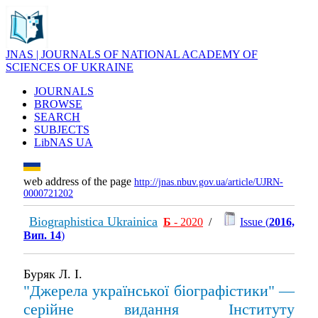
JNAS | JOURNALS OF NATIONAL ACADEMY OF
SCIENCES OF UKRAINE
JOURNALS
BROWSE
SEARCH
SUBJECTS
LibNAS UA
web address of the page
http://jnas.nbuv.gov.ua/article/UJRN-
0000721202
Biographistica Ukrainica
Б
- 2020
/
Issue (
2016,
Вип. 14
)
Буряк Л. І.
"Джерела української біографістики" —
серійне видання Інституту