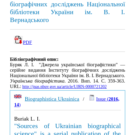
біографічних досліджень Національної
бібліотеки України ім. В. І.
Вернадського
PDF
Бібліографічний опис:
Буряк Л. І. "Джерела української біографістики" —
серійне видання Інституту біографічних досліджень
Національної бібліотеки України ім. В. І. Вернадського.
Українська біографістика
. 2016. Вип. 14. С. 359-363.
URL:
http://jnas.nbuv.gov.ua/article/UJRN-0000721202
Biographistica Ukrainica
/
Issue (
2016,
14
)
Buriak L. I.
"Sources of Ukrainian biographical
science" is a serial publication of the