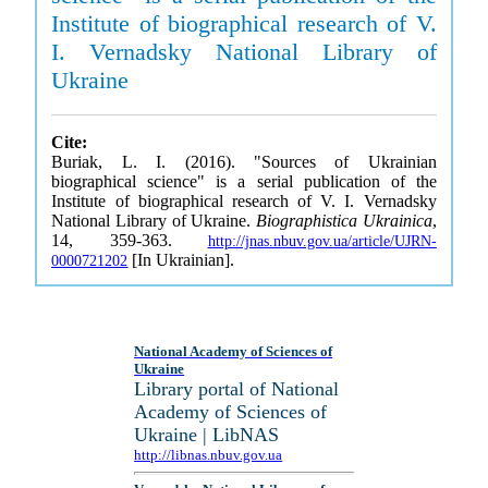
Institute of biographical research of V.
I. Vernadsky National Library of
Ukraine
Cite:
Buriak, L. I. (2016). "Sources of Ukrainian
biographical science" is a serial publication of the
Institute of biographical research of V. I. Vernadsky
National Library of Ukraine.
Biographistica Ukrainica
,
14, 359-363.
http://jnas.nbuv.gov.ua/article/UJRN-
[In Ukrainian].
0000721202
National Academy of Sciences of
Ukraine
Library portal of National
Academy of Sciences of
Ukraine | LibNAS
http://libnas.nbuv.gov.ua