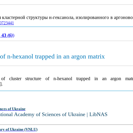
кластерной структуры н-гексанола, изолированного в аргонов
00723441
, 43
(6)
)
 of n-hexanol trapped in an argon matrix
 of cluster structure of n-hexanol trapped in an argon ma
].
nces of Ukraine
National Academy of Sciences of Ukraine | LibNAS
ary of Ukraine (VNLU)