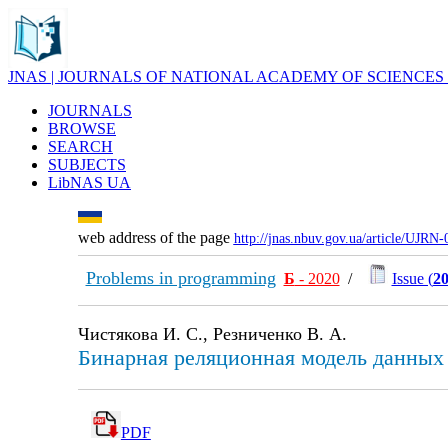
JNAS | JOURNALS OF NATIONAL ACADEMY OF SCIENCES
JOURNALS
BROWSE
SEARCH
SUBJECTS
LibNAS UA
web address of the page
http://jnas.nbuv.gov.ua/article/UJRN
Problems in programming
Б
- 2020
/
Issue (
20
Чистякова И. С., Резниченко В. А.
Бинарная реляционная модель данных
PDF