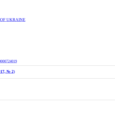
 OF UKRAINE
-0000724019
17, № 2
)