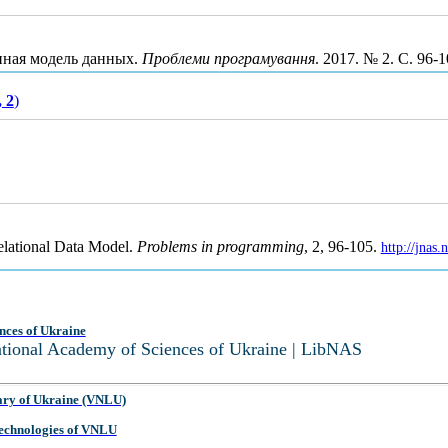
онная модель данных.
Проблеми програмування
. 2017. № 2. С. 96-
, 2
)
Relational Data Model.
Problems in programming
, 2, 96-105.
http://jnas
nces of Ukraine
National Academy of Sciences of Ukraine | LibNAS
ary of Ukraine (VNLU)
 Technologies of VNLU