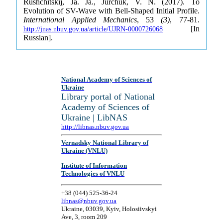
Rushchitskij, Ja. Ja., Jurchuk, V. N. (2017). To
Evolution of SV-Wave with Bell-Shaped Initial Profile.
International Applied Mechanics
, 53
(3)
, 77-81.
[In
http://jnas.nbuv.gov.ua/article/UJRN-0000726068
Russian].
National Academy of Sciences of
Ukraine
Library portal of National
Academy of Sciences of
Ukraine | LibNAS
http://libnas.nbuv.gov.ua
Vernadsky National Library of
Ukraine (VNLU)
Institute of Information
Technologies of VNLU
+38 (044) 525-36-24
libnas@nbuv.gov.ua
Ukraine, 03039, Kyiv, Holosiivskyi
Ave, 3, room 209