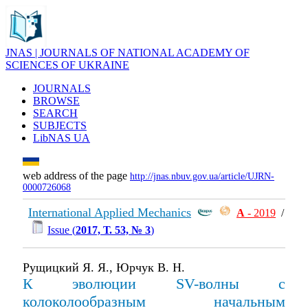
JNAS | JOURNALS OF NATIONAL ACADEMY OF
SCIENCES OF UKRAINE
JOURNALS
BROWSE
SEARCH
SUBJECTS
LibNAS UA
web address of the page
http://jnas.nbuv.gov.ua/article/UJRN-
0000726068
International Applied Mechanics
А
- 2019
/
Issue (
2017, Т. 53, № 3
)
Рущицкий Я. Я., Юрчук В. Н.
К эволюции SV-волны с
колоколообразным начальным