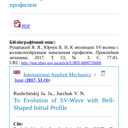
профилем
PDF
Бібліографічний опис:
Рущицкий Я. Я., Юрчук В. Н. К эволюции SV-волны с
колоколообразным начальным профилем.
Прикладная
механика
. 2017. Т. 53, № 3. С. 77-81.
URL:
http://jnas.nbuv.gov.ua/article/UJRN-0000726068
International Applied Mechanics
/
Issue (
2017, 53
(3)
)
Rushchitskij Ja. Ja., Jurchuk V. N.
To Evolution of SV-Wave with Bell-
Shaped Initial Profile
Cite: