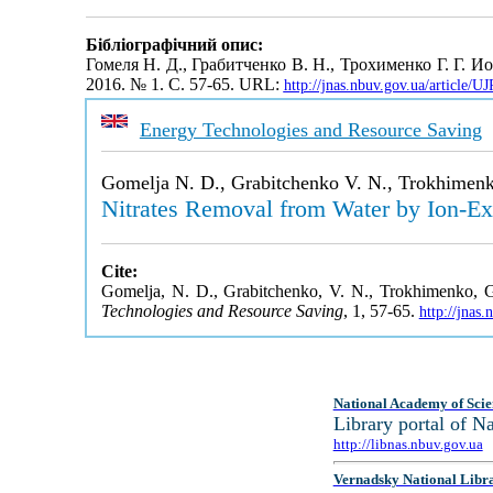
Бібліографічний опис:
Гомеля Н. Д., Грабитченко В. Н., Трохименко Г. Г. 
2016. № 1. С. 57-65. URL:
http://jnas.nbuv.gov.ua/article
Energy Technologies and Resource Saving
Gomelja N. D., Grabitchenko V. N., Trokhimen
Nitrates Removal from Water by Ion-Exc
Cite:
Gomelja, N. D., Grabitchenko, V. N., Trokhimenko, G.
Technologies and Resource Saving
, 1, 57-65.
http://jnas
National Academy of Scie
Library portal of 
http://libnas.nbuv.gov.ua
Vernadsky National Libr