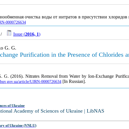
Ионообменная очистка воды от нитратов в присутствии хлоридов
/UJRN-0000726634
/
Issue (
2016, 1
)
ko G. G.
hange Purification in the Presence of Chlorides a
 G. (2016). Nitrates Removal from Water by Ion-Exchange Purificat
[In Russian].
.nbuv.gov.ua/article/UJRN-0000726634
nces of Ukraine
National Academy of Sciences of Ukraine | LibNAS
ary of Ukraine (VNLU)