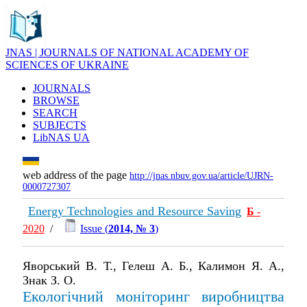
JNAS | JOURNALS OF NATIONAL ACADEMY OF
SCIENCES OF UKRAINE
JOURNALS
BROWSE
SEARCH
SUBJECTS
LibNAS UA
web address of the page
http://jnas.nbuv.gov.ua/article/UJRN-
0000727307
Energy Technologies and Resource Saving
Б
-
2020
/
Issue (
2014, № 3
)
Яворський В. Т., Гелеш А. Б., Калимон Я. А.,
Знак З. О.
Екологічний моніторинг виробництва