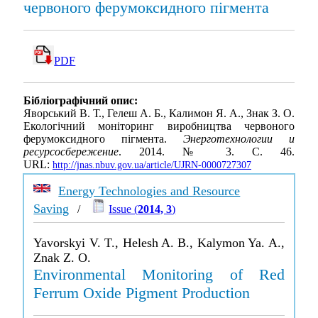
червоного ферумоксидного пігмента
PDF
Бібліографічний опис:
Яворський В. Т., Гелеш А. Б., Калимон Я. А., Знак З. О.
Екологічний моніторинг виробництва червоного
ферумоксидного пігмента.
Энерготехнологии и
ресурсосбережение
. 2014. № 3. С. 46.
URL:
http://jnas.nbuv.gov.ua/article/UJRN-0000727307
Energy Technologies and Resource
Saving
/
Issue (
2014, 3
)
Yavorskyi V. T., Helesh A. B., Kalymon Ya. A.,
Znak Z. O.
Environmental Monitoring of Red
Ferrum Oxide Pigment Production