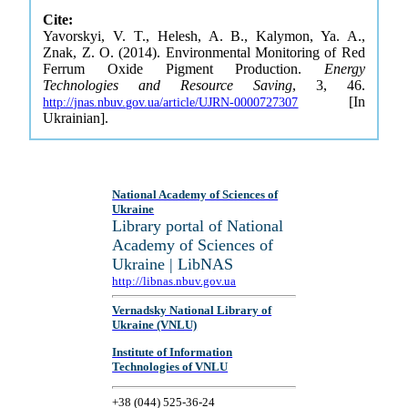
Cite:
Yavorskyi, V. T., Helesh, A. B., Kalymon, Ya. A.,
Znak, Z. O. (2014). Environmental Monitoring of Red
Ferrum Oxide Pigment Production.
Energy
Technologies and Resource Saving
, 3, 46.
[In
http://jnas.nbuv.gov.ua/article/UJRN-0000727307
Ukrainian].
National Academy of Sciences of
Ukraine
Library portal of National
Academy of Sciences of
Ukraine | LibNAS
http://libnas.nbuv.gov.ua
Vernadsky National Library of
Ukraine (VNLU)
Institute of Information
Technologies of VNLU
+38 (044) 525-36-24