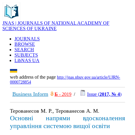
JNAS | JOURNALS OF NATIONAL ACADEMY OF
SCIENCES OF UKRAINE
JOURNALS
BROWSE
SEARCH
SUBJECTS
LibNAS UA
web address of the page
http://jnas.nbuv.gov.ua/article/UJRN-
0000728854
Business Inform
Б
- 2019
/
Issue (
2017, № 4
)
Терованесов М. Р., Терованесов А. М.
Основні напрями вдосконалення
управління системою вищої освіти