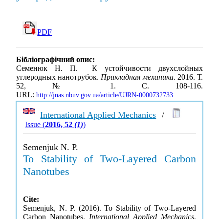
PDF
Бібліографічний опис:
Семенюк Н. П. К устойчивости двухслойных
углеродных нанотрубок.
Прикладная механика
. 2016. Т.
52, № 1. С. 108-116.
URL:
http://jnas.nbuv.gov.ua/article/UJRN-0000732733
International Applied Mechanics
/
Issue (
2016, 52
(1)
)
Semenjuk N. P.
To Stability of Two-Layered Carbon
Nanotubes
Cite:
Semenjuk, N. P. (2016). To Stability of Two-Layered
Carbon Nanotubes.
International Applied Mechanics
,