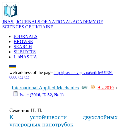
JNAS | JOURNALS OF NATIONAL ACADEMY OF
SCIENCES OF UKRAINE
JOURNALS
BROWSE
SEARCH
SUBJECTS
LibNAS UA
web address of the page
http://jnas.nbuv.gov.ua/article/UJRN-
0000732733
International Applied Mechanics
А
- 2019
/
Issue (
2016, Т. 52, № 1
)
Семенюк Н. П.
К устойчивости двухслойных
углеродных нанотрубок