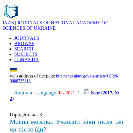
JNAS | JOURNALS OF NATIONAL ACADEMY OF
SCIENCES OF UKRAINE
JOURNALS
BROWSE
SEARCH
SUBJECTS
LibNAS UA
web address of the page
http://jnas.nbuv.gov.ua/article/UJRN-
0000735313
Ukrainian Language
Б
- 2021
/
Issue (
2017, №
2
)
Городенська К.
Мовна мозаїка. Уживати ліки після їжі
чи після їди?