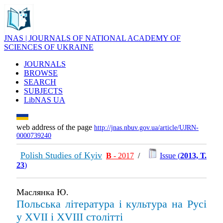
JNAS | JOURNALS OF NATIONAL ACADEMY OF
SCIENCES OF UKRAINE
JOURNALS
BROWSE
SEARCH
SUBJECTS
LibNAS UA
web address of the page
http://jnas.nbuv.gov.ua/article/UJRN-
0000739240
Polish Studies of Kyiv
В
- 2017
/
Issue (
2013, Т.
23
)
Маслянка Ю.
Польська література і культура на Русі
у XVII і XVIII столітті