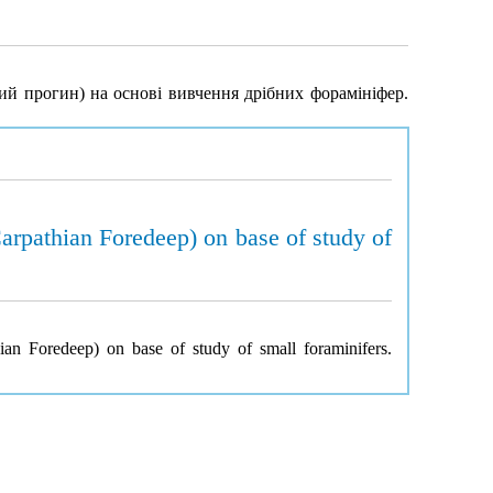
ий прогин) на основі вивчення дрібних форамініфер.
arpathian Foredeep) on base of study of
an Foredeep) on base of study of small foraminifers.