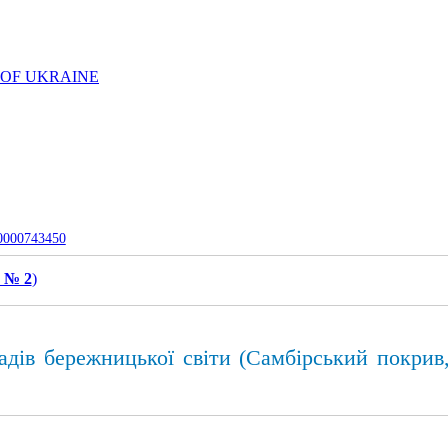
 OF UKRAINE
-0000743450
, № 2
)
адів бережницької світи (Самбірський покрив