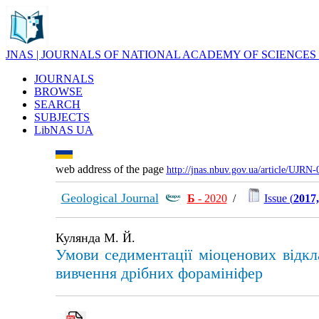
JNAS | JOURNALS OF NATIONAL ACADEMY OF SCIENCES
JOURNALS
BROWSE
SEARCH
SUBJECTS
LibNAS UA
web address of the page
http://jnas.nbuv.gov.ua/article/UJRN
Geological Journal
Б
- 2020
/
Issue (
2017
Кулянда М. Й.
Умови седиментації міоценових відкл
вивчення дрібних форамініфер