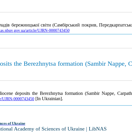
адів бережницької світи (Самбірський покрив, Передкарпатськ
jnas.nbuv.gov.ua/article/UJRN-0000743450
sits the Berezhnytsa formation (Sambir Nappe, C
iocene deposits the Berezhnytsa formation (Sambir Nappe, Carpathi
[In Ukrainian].
icle/UJRN-0000743450
nces of Ukraine
National Academy of Sciences of Ukraine | LibNAS