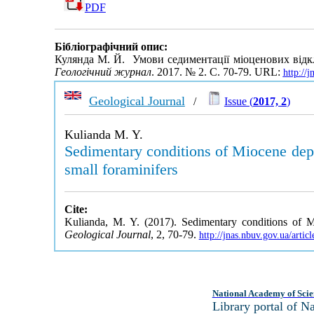
PDF
Бібліографічний опис:
Кулянда М. Й. Умови седиментації міоценових відкл
Геологічний журнал
. 2017. № 2. С. 70-79. URL:
http://
Geological Journal
/
Issue (
2017, 2
)
Kulianda M. Y.
Sedimentary conditions of Miocene depo
small foraminifers
Cite:
Kulianda, M. Y. (2017). Sedimentary conditions of M
Geological Journal
, 2, 70-79.
http://jnas.nbuv.gov.ua/art
National Academy of Scie
Library portal of 