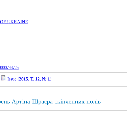
 OF UKRAINE
-0000743725
/
Issue (
2015, Т. 12, № 1
)
рень Артіна-Шраєра скінченних полів