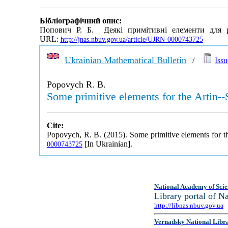
Бібліографічний опис:
Попович Р. Б. Деякі примітивні елементи для 
URL:
http://jnas.nbuv.gov.ua/article/UJRN-0000743725
Ukrainian Mathematical Bulletin
/
Issu
Popovych R. B.
Some primitive elements for the Artin--S
Cite:
Popovych, R. B. (2015). Some primitive elements for the
[In Ukrainian].
0000743725
National Academy of Scie
Library portal of 
http://libnas.nbuv.gov.ua
Vernadsky National Libr