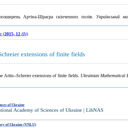
розширень Артіна-Шраєра скінченних полів.
Український м
e (
2015, 12
(1)
)
chreier extensions of finite fields
 Artin--Schreier extensions of finite fields.
Ukrainian Mathematical B
nces of Ukraine
National Academy of Sciences of Ukraine | LibNAS
ary of Ukraine (VNLU)