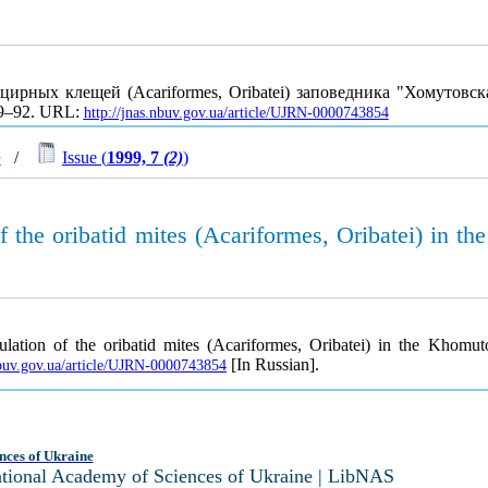
ирных клещей (Acariformes, Oribatei) заповедника "Хомутовс
 79–92. URL:
http://jnas.nbuv.gov.ua/article/UJRN-0000743854
e
/
Issue (
1999, 7
(2)
)
f the oribatid mites (Acariformes, Oribatei) in 
ulation of the oribatid mites (Acariformes, Oribatei) in the Khom
[In Russian].
nbuv.gov.ua/article/UJRN-0000743854
nces of Ukraine
National Academy of Sciences of Ukraine | LibNAS