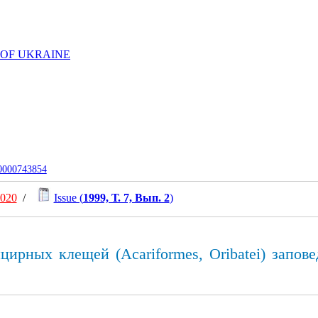
 OF UKRAINE
-0000743854
2020
/
Issue (
1999, Т. 7, Вып. 2
)
цирных клещей (Acariformes, Oribatei) запов