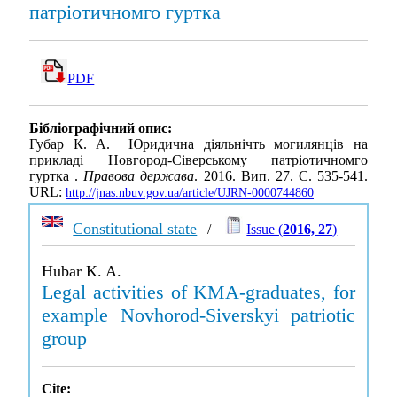
патріотичномго гуртка
PDF
Бібліографічний опис:
Губар К. А. Юридична діяльнічть могилянців на
прикладі Новгород-Сіверському патріотичномго
гуртка .
Правова держава
. 2016. Вип. 27. С. 535-541.
URL:
http://jnas.nbuv.gov.ua/article/UJRN-0000744860
Constitutional state
/
Issue (
2016, 27
)
Hubar K. A.
Legal activities of KMA-graduates, for
example Novhorod-Siverskyi patriotic
group
Cite: