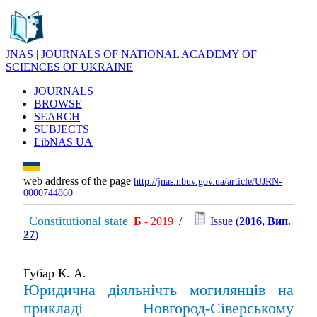
JNAS | JOURNALS OF NATIONAL ACADEMY OF
SCIENCES OF UKRAINE
JOURNALS
BROWSE
SEARCH
SUBJECTS
LibNAS UA
web address of the page
http://jnas.nbuv.gov.ua/article/UJRN-
0000744860
Constitutional state
Б
- 2019
/
Issue (
2016, Вип.
27
)
Губар К. А.
Юридична діяльнічть могилянців на
прикладі Новгород-Сіверському