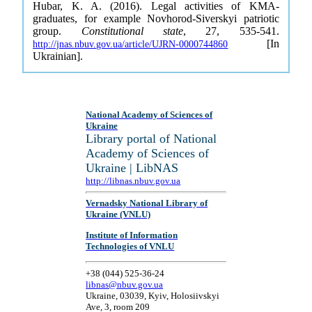
Hubar, K. A. (2016). Legal activities of KMA-
graduates, for example Novhorod-Siverskyi patriotic
group.
Constitutional state
, 27, 535-541.
[In
http://jnas.nbuv.gov.ua/article/UJRN-0000744860
Ukrainian].
National Academy of Sciences of
Ukraine
Library portal of National
Academy of Sciences of
Ukraine | LibNAS
http://libnas.nbuv.gov.ua
Vernadsky National Library of
Ukraine (VNLU)
Institute of Information
Technologies of VNLU
+38 (044) 525-36-24
libnas@nbuv.gov.ua
Ukraine, 03039, Kyiv, Holosiivskyi
Ave, 3, room 209