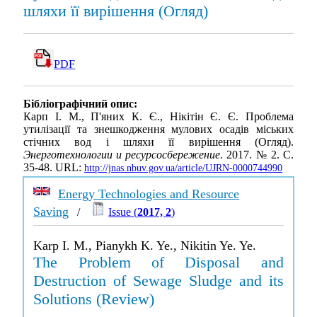
шляхи її вирішення (Огляд)
PDF
Бібліографічний опис:
Карп І. М., П'яних К. Є., Нікітін Є. Є. Проблема
утилізації та знешкодження мулових осадів міських
стічних вод і шляхи її вирішення (Огляд).
Энерготехнологии и ресурсосбережение
. 2017. № 2. С.
35-48. URL:
http://jnas.nbuv.gov.ua/article/UJRN-0000744990
Energy Technologies and Resource
Saving
/
Issue (
2017, 2
)
Karp I. M., Pianykh K. Ye., Nikitin Ye. Ye.
The Problem of Disposal and
Destruction of Sewage Sludge and its
Solutions (Review)