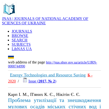
JNAS | JOURNALS OF NATIONAL ACADEMY OF
SCIENCES OF UKRAINE
JOURNALS
BROWSE
SEARCH
SUBJECTS
LibNAS UA
web address of the page
http://jnas.nbuv.gov.ua/article/UJRN-
0000744990
Energy Technologies and Resource Saving
Б
-
2020
/
Issue (
2017, № 2
)
Карп І. М., П'яних К. Є., Нікітін Є. Є.
Проблема утилізації та знешкодження
мулових осадів міських стічних вод і