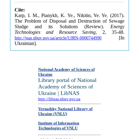
Cite:
Karp, I. M., Pianykh, K. Ye., Nikitin, Ye. Ye. (2017).
The Problem of Disposal and Destruction of Sewage
Sludge and its Solutions (Review).
Energy
Technologies and Resource Saving
, 2, 35-48.
[In
http://jnas.nbuv.gov.ua/article/UJRN-0000744990
Ukrainian].
National Academy of Sciences of
Ukraine
Library portal of National
Academy of Sciences of
Ukraine | LibNAS
http://libnas.nbuv.gov.ua
Vernadsky National Library of
Ukraine (VNLU)
Institute of Information
Technologies of VNLU