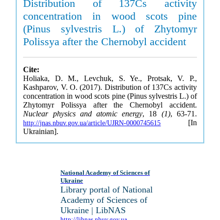
Distribution of 137Cs activity
concentration in wood scots pine
(Pinus sylvestris L.) of Zhytomyr
Polissya after the Chernobyl accident
Cite:
Holiaka, D. M., Levchuk, S. Ye., Protsak, V. P.,
Kashparov, V. O. (2017). Distribution of 137Cs activity
concentration in wood scots pine (Pinus sylvestris L.) of
Zhytomyr Polissya after the Chernobyl accident.
Nuclear physics and atomic energy
, 18
(1)
, 63-71.
[In
http://jnas.nbuv.gov.ua/article/UJRN-0000745615
Ukrainian].
National Academy of Sciences of
Ukraine
Library portal of National
Academy of Sciences of
Ukraine | LibNAS
http://libnas.nbuv.gov.ua