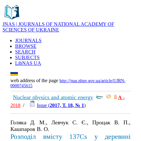
JNAS | JOURNALS OF NATIONAL ACADEMY OF
SCIENCES OF UKRAINE
JOURNALS
BROWSE
SEARCH
SUBJECTS
LibNAS UA
web address of the page
http://jnas.nbuv.gov.ua/article/UJRN-
0000745615
Nuclear physics and atomic energy
А
-
2018
/
Issue (
2017, Т. 18, № 1
)
Голяка Д. М., Левчук С. Є., Процак В. П.,
Кашпаров В. О.
Розподіл вмісту 137Cs у деревині