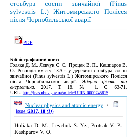
стовбура сосни звичайної (Pinus
sylvestris L.) Житомирського Полісся
після Чорнобильської аварії
PDF
Бібліографічний опис:
Голяка Д. М., Левчук С. Є., Процак В. П., Кашпаров В.
О. Розподіл вмісту 137Cs у деревині стовбура сосни
звичайної (Pinus sylvestris L.) Житомирського Полісся
після Чорнобильської аварії.
Ядерна фізика та
енергетика
. 2017. Т. 18, № 1. С. 63-71.
URL:
http://jnas.nbuv.gov.ua/article/UJRN-0000745615
Nuclear physics and atomic energy
/
Issue (
2017, 18
(1)
)
Holiaka D. M., Levchuk S. Ye., Protsak V. P.,
Kashparov V. O.