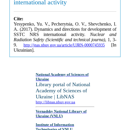
international activity
Cite:
Yesypenko, Yu. V., Pecherytsia, O. V., Shevchenko, I.
A. (2017). Dynamics and directions for development of
SSTC NRS international activity.
Nuclear and
Radiation Safety (Scientific and technical journa)
, 1, 3-
9.
[In
http://jnas.nbuv.gov.ua/article/UJRN-0000745935
Ukrainian].
National Academy of Sciences of
Ukraine
Library portal of National
Academy of Sciences of
Ukraine | LibNAS
http://libnas.nbuv.gov.ua
Vernadsky National Library of
Ukraine (VNLU)
Institute of Information
Technologies of VNLU