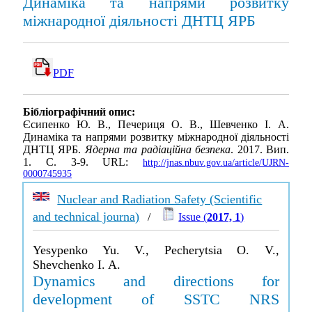
Динаміка та напрями розвитку
міжнародної діяльності ДНТЦ ЯРБ
PDF
Бібліографічний опис:
Єсипенко Ю. В., Печериця О. В., Шевченко І. А.
Динаміка та напрями розвитку міжнародної діяльності
ДНТЦ ЯРБ.
Ядерна та радіаційна безпека
. 2017. Вип.
1. С. 3-9. URL:
http://jnas.nbuv.gov.ua/article/UJRN-
0000745935
Nuclear and Radiation Safety (Scientific
and technical journa)
/
Issue (
2017, 1
)
Yesypenko Yu. V., Pecherytsia O. V.,
Shevchenko I. A.
Dynamics and directions for
development of SSTC NRS