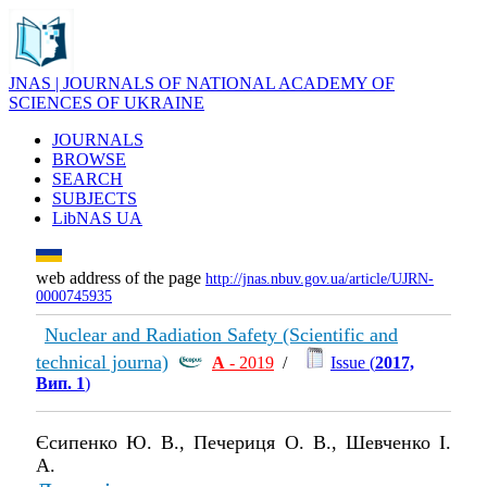
JNAS | JOURNALS OF NATIONAL ACADEMY OF
SCIENCES OF UKRAINE
JOURNALS
BROWSE
SEARCH
SUBJECTS
LibNAS UA
web address of the page
http://jnas.nbuv.gov.ua/article/UJRN-
0000745935
Nuclear and Radiation Safety (Scientific and
technical journa)
А
- 2019
/
Issue (
2017,
Вип. 1
)
Єсипенко Ю. В., Печериця О. В., Шевченко І.
А.