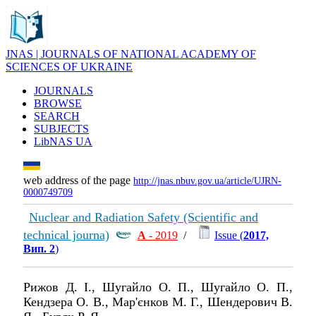
JNAS | JOURNALS OF NATIONAL ACADEMY OF
SCIENCES OF UKRAINE
JOURNALS
BROWSE
SEARCH
SUBJECTS
LibNAS UA
web address of the page
http://jnas.nbuv.gov.ua/article/UJRN-
0000749709
Nuclear and Radiation Safety (Scientific and
technical journa)
А
- 2019
/
Issue (
2017,
Вип. 2
)
Рижов Д. І., Шугайло О. П., Шугайло О. П.,
Кендзера О. В., Мар'єнков М. Г., Шендерович В.