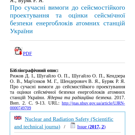
Я., Буряк Р. Я.
Про сучасні вимоги до сейсмостійкого
проектування та оцінки сейсмічної
безпеки енергоблоків атомних станцій
України
PDF
Бібліографічний опис:
Рижов Д. І., Шугайло О. П., Шугайло О. П., Кендзера
О. В., Мар'єнков М. Г., Шендерович В. Я., Буряк Р. Я.
Про сучасні вимоги до сейсмостійкого проектування
та оцінки сейсмічної безпеки енергоблоків атомних
станцій України.
Ядерна та радіаційна безпека
. 2017.
Вип. 2. С. 9-13. URL:
http://jnas.nbuv.gov.ua/article/UJRN-
0000749709
Nuclear and Radiation Safety (Scientific
and technical journa)
/
Issue (
2017, 2
)