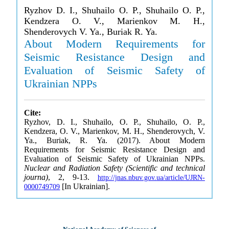
Ryzhov D. I., Shuhailo O. P., Shuhailo O. P.,
Kendzera O. V., Marienkov M. H.,
Shenderovych V. Ya., Buriak R. Ya.
About Modern Requirements for
Seismic Resistance Design and
Evaluation of Seismic Safety of
Ukrainian NPPs
Cite:
Ryzhov, D. I., Shuhailo, O. P., Shuhailo, O. P.,
Kendzera, O. V., Marienkov, M. H., Shenderovych, V.
Ya., Buriak, R. Ya. (2017). About Modern
Requirements for Seismic Resistance Design and
Evaluation of Seismic Safety of Ukrainian NPPs.
Nuclear and Radiation Safety (Scientific and technical
journa)
, 2, 9-13.
http://jnas.nbuv.gov.ua/article/UJRN-
[In Ukrainian].
0000749709