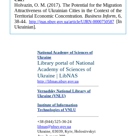
Holvazin, O. M. (2017). The Potential for the Migration
Attractiveness of Ukrainian Cities in the Context of the
Territorial Economic Concentration.
Business Inform
, 6,
38-44.
[In
http://jnas.nbuv.gov.ua/article/UJRN-0000750587
Ukrainian].
National Academy of Sciences of
Ukraine
Library portal of National
Academy of Sciences of
Ukraine | LibNAS
http://libnas.nbuv.gov.ua
Vernadsky National Library of
Ukraine (VNLU)
Institute of Information
Technologies of VNLU
+38 (044) 525-36-24
libnas@nbuv.gov.ua
Ukraine, 03039, Kyiv, Holosiivskyi