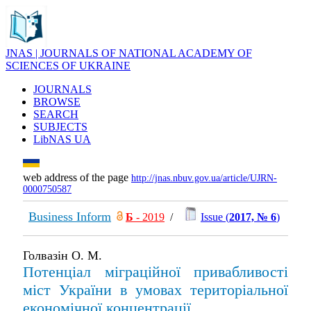
JNAS | JOURNALS OF NATIONAL ACADEMY OF
SCIENCES OF UKRAINE
JOURNALS
BROWSE
SEARCH
SUBJECTS
LibNAS UA
web address of the page
http://jnas.nbuv.gov.ua/article/UJRN-
0000750587
Business Inform
Б
- 2019
/
Issue (
2017, № 6
)
Голвазін О. М.
Потенціал міграційної привабливості
міст України в умовах територіальної
економічної концентрації