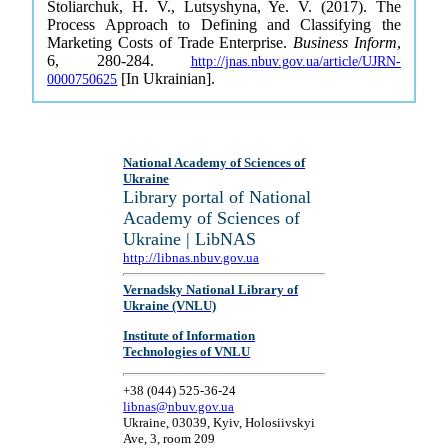
Stoliarchuk, H. V., Lutsyshyna, Ye. V. (2017). The
Process Approach to Defining and Classifying the
Marketing Costs of Trade Enterprise.
Business Inform
,
6, 280-284.
http://jnas.nbuv.gov.ua/article/UJRN-
[In Ukrainian].
0000750625
National Academy of Sciences of
Ukraine
Library portal of National
Academy of Sciences of
Ukraine | LibNAS
http://libnas.nbuv.gov.ua
Vernadsky National Library of
Ukraine (VNLU)
Institute of Information
Technologies of VNLU
+38 (044) 525-36-24
libnas@nbuv.gov.ua
Ukraine, 03039, Kyiv, Holosiivskyi
Ave, 3, room 209