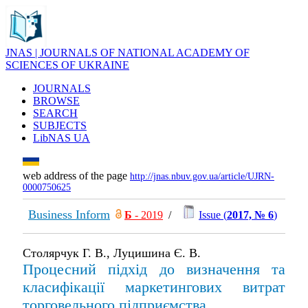
JNAS | JOURNALS OF NATIONAL ACADEMY OF
SCIENCES OF UKRAINE
JOURNALS
BROWSE
SEARCH
SUBJECTS
LibNAS UA
web address of the page
http://jnas.nbuv.gov.ua/article/UJRN-
0000750625
Business Inform
Б
- 2019
/
Issue (
2017, № 6
)
Столярчук Г. В., Луцишина Є. В.
Процесний підхід до визначення та
класифікації маркетингових витрат
торговельного підприємства