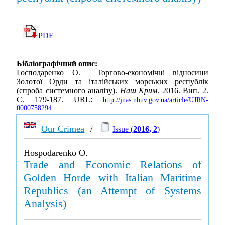
PDF
Бібліографічний опис:
Господаренко О. Торгово-економічні відносини
Золотої Орди та італійських морських республік
(спроба системного аналізу).
Наш Крим
. 2016. Вип. 2.
С. 179-187. URL:
http://jnas.nbuv.gov.ua/article/UJRN-
0000758294
Our Crimea
/
Issue (
2016, 2
)
Hospodarenko O.
Trade and Economic Relations of
Golden Horde with Italian Maritime
Republics (an Attempt of Systems
Analysis)