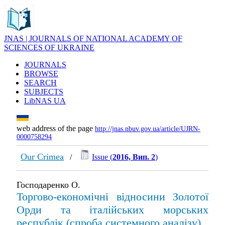
JNAS | JOURNALS OF NATIONAL ACADEMY OF
SCIENCES OF UKRAINE
JOURNALS
BROWSE
SEARCH
SUBJECTS
LibNAS UA
web address of the page
http://jnas.nbuv.gov.ua/article/UJRN-
0000758294
Our Crimea
/
Issue (
2016, Вип. 2
)
Господаренко О.
Торгово-економічні відносини Золотої
Орди та італійських морських
республік (спроба системного аналізу)