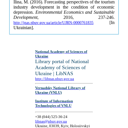
Ilina, M. (2016). Forecasting perspectives of the tourism
industry development in the condition of economic
depression.
Environmental Economics and Sustainable
Development
, 2016, 237-246.
[In
http://jnas.nbuv.gov.ua/article/UJRN-0000761835
Ukrainian].
National Academy of Sciences of
Ukraine
Library portal of National
Academy of Sciences of
Ukraine | LibNAS
http://libnas.nbuv.gov.ua
Vernadsky National Library of
Ukraine (VNLU)
Institute of Information
Technologies of VNLU
+38 (044) 525-36-24
libnas@nbuv.gov.ua
Ukraine, 03039, Kyiv, Holosiivskyi